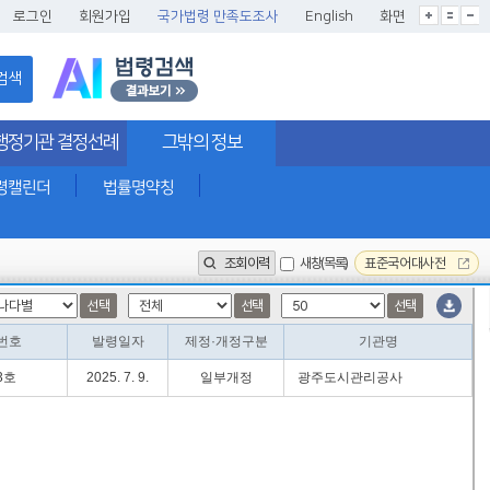
글씨크기확대
글씨크기확대초기화
글씨크기축소
로그인
회원가입
국가법령 만족도조사
English
화면
검색
행정기관 결정선례
그밖의 정보
령캘린더
법률명약칭
조회이력
새창(목록)
표준국어대사전
선택
선택
선택
번호
발령일자
제정·개정구분
기관명
3호
2025. 7. 9.
일부개정
광주도시관리공사