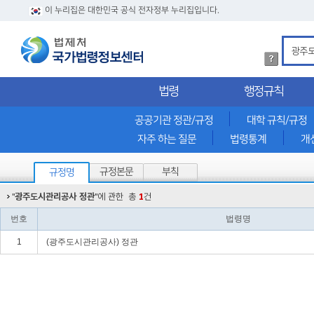
이 누리집은 대한민국 공식 전자정부 누리집입니다.
법
령
검
법령
행정규칙
색
방
법
공공기관 정관/규정
대학 규칙/규정
상
자주 하는 질문
법령통계
개
세
내
용
규정본문
부칙
규정명
확
인
"
광주도시관리공사 정관
"에 관한
총
1
건
번호
법령명
1
(광주도시관리공사) 정관