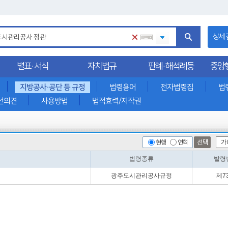
상세
별표·서식
자치법규
판례·해석례등
중앙
지방공사·공단 등 규정
법령용어
전자법령집
법
선의견
사용방법
법적효력/저작권
현행
연혁
선택
법령종류
발령
광주도시관리공사규정
제7