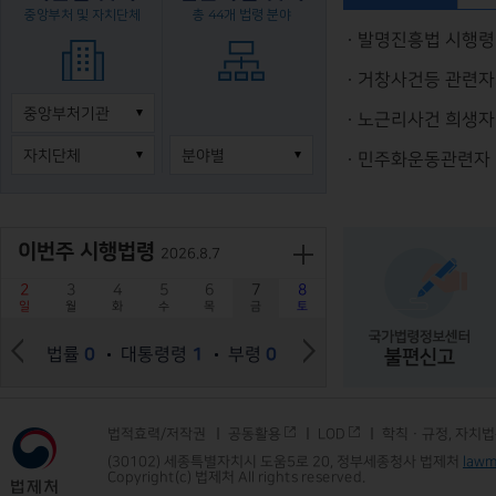
중앙부처 및 자치단체
총 44개 법령 분야
발명진흥법 시행령
목록 펼치기
중앙부처기관
목록 펼치기
목록 펼치기
자치단체
분야별
이번주 시행법령
2026.8.7
2
3
4
5
6
7
8
일
월
화
수
목
금
토
법률
0
대통령령
1
부령
0
법적효력/저작권
공동활용
LOD
학칙ㆍ규정, 자치
(30102) 세종특별자치시 도움5로 20, 정부세종청사 법제처
lawm
Copyright(c) 법제처 All rights reserved.