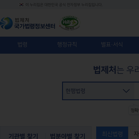
화면축소
화면확대
이 누리집은 대한민국 공식 전자정부 누리집입니다.
법령
행정규칙
별표·서식
법제처
는 우
현행법령
최신법령
자
기관별 찾기
법분야별 찾기