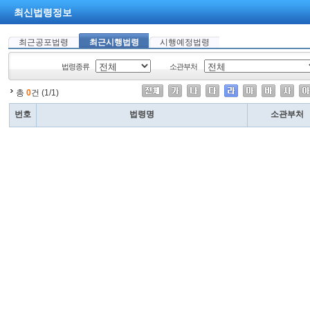
최신법령정보
최근공포법령
최근시행법령
시행예정법령
법령종류
소관부처
총
0
건 (1/1)
번호
법령명
소관부처