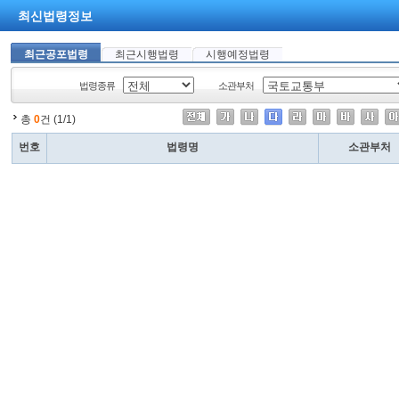
최신법령정보
최근공포법령
최근시행법령
시행예정법령
법령종류
소관부처
총
0
건 (1/1)
번호
법령명
소관부처