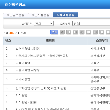
최신법령정보
최근공포법령
최근시행법령
시행예정법령
법령종류
소관부처
총
482
건 (1/33)
번호
법령명
소관부처
1
발명진흥법 시행령
지식재산처
2
간호사의 진료지원업무 수행에 관한 규칙
보건복지부
3
고등교육법
교육부
4
고등교육법 시행령
교육부
기획예산처,재
5
국가재정법
경제부
6
반도체산업 경쟁력 강화 및 지원에 관한 ...
산업통상부
7
저작권법
문화체육관광
8
저작권법 시행령
문화체육관광
9
지방대학 및 지역균형인재 육성에 관한 법...
교육부