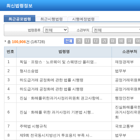
최신법령정보
최근공포법령
최근시행법령
시행예정법령
법령종류
소관부처
총
100,906
건 (1/6728)
번호
법령명
소관부처
1
독일ㆍ프랑스ㆍ노르웨이 및 스웨덴산 폴리염...
재정경제부
2
형사소송법
법무부
3
하도급거래 공정화에 관한 법률 시행령
공정거래위원
4
하도급거래 공정화에 관한 법률 시행령
공정거래위원
5
진실ㆍ화해를위한과거사정리위원회 권고사항에...
행정안전부
진실화해를위
6
진실ㆍ화해를 위한 과거사정리 기본법 시행...
과거사정리위
회
7
주택법 시행규칙
국토교통부
8
제9회 전국동시지방선거 투표용지 부족 사...
법무부