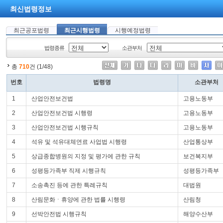
최신법령정보
최근공포법령
최근시행법령
시행예정법령
법령종류
소관부처
총
710
건 (1/48)
번호
법령명
소관부처
1
산업안전보건법
고용노동부
2
산업안전보건법 시행령
고용노동부
3
산업안전보건법 시행규칙
고용노동부
4
석유 및 석유대체연료 사업법 시행령
산업통상부
5
상급종합병원의 지정 및 평가에 관한 규칙
보건복지부
6
성평등가족부 직제 시행규칙
성평등가족부
7
소송촉진 등에 관한 특례규칙
대법원
8
산림문화ㆍ휴양에 관한 법률 시행령
산림청
9
선박안전법 시행규칙
해양수산부