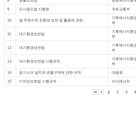
8
동물보호법
농림축산식품
9
도시철도법 시행령
국토교통부
기후에너지환
10
댐 주변지역 친환경 보전 및 활용에 관한...
부
기후에너지환
11
대기환경보전법
부
기후에너지환
12
대기환경보전법
부
기후에너지환
13
대기환경보전법 시행규칙
부
14
등기소의 설치와 관할구역에 관한 규칙
대법원
15
디자인보호법 시행규칙
지식재산처
1
2
3