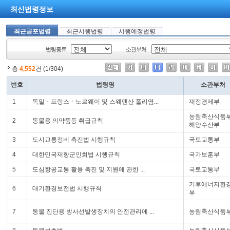
최신법령정보
최근공포법령
최근시행법령
시행예정법령
법령종류
소관부처
총
4,552
건 (1/304)
번호
법령명
소관부처
1
독일ㆍ프랑스ㆍ노르웨이 및 스웨덴산 폴리염...
재정경제부
농림축산식품부
2
동물용 의약품등 취급규칙
해양수산부
3
도시교통정비 촉진법 시행규칙
국토교통부
4
대한민국재향군인회법 시행규칙
국가보훈부
5
도심항공교통 활용 촉진 및 지원에 관한 ...
국토교통부
기후에너지환
6
대기환경보전법 시행규칙
부
7
동물 진단용 방사선발생장치의 안전관리에 ...
농림축산식품